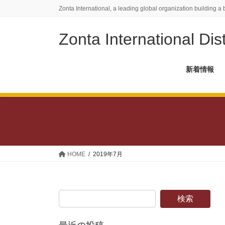
コ
ナ
Zonta International, a leading global organization building a 
ン
ビ
テ
ゲ
Zonta International Dist
ン
ー
ツ
シ
に
ョ
新着情報
移
ン
動
に
移
動
HOME
2019年7月