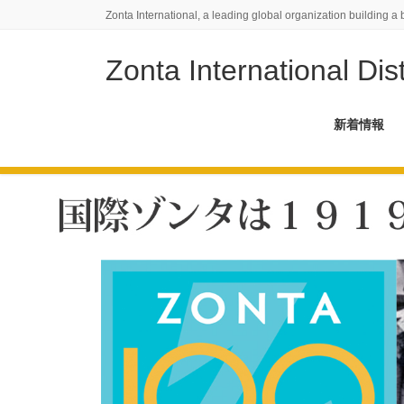
コ
ナ
Zonta International, a leading global organization building a 
ン
ビ
テ
ゲ
Zonta International Dist
ン
ー
ツ
シ
に
ョ
新着情報
移
ン
動
に
移
動