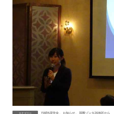
YWPA奨学金
、
お知らせ
、
国際ゾンタ26地区から
カテゴリー