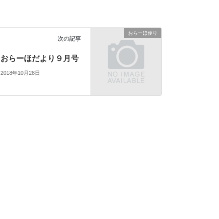
おらーほ便り
次の記事
おらーほだより９月号
2018年10月28日