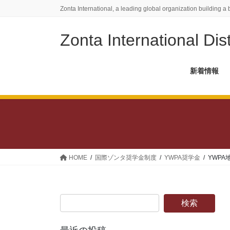
コ
ナ
Zonta International, a leading global organization building a 
ン
ビ
テ
ゲ
Zonta International Dist
ン
ー
ツ
シ
に
ョ
新着情報
移
ン
動
に
移
動
HOME
国際ゾンタ奨学金制度
YWPA奨学金
YWP