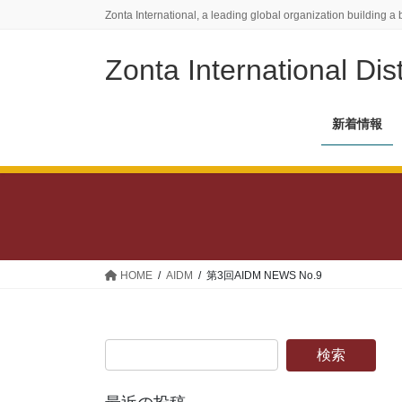
コ
ナ
Zonta International, a leading global organization building a 
ン
ビ
テ
ゲ
Zonta International Dist
ン
ー
ツ
シ
に
ョ
新着情報
移
ン
動
に
移
動
HOME
AIDM
第3回AIDM NEWS No.9