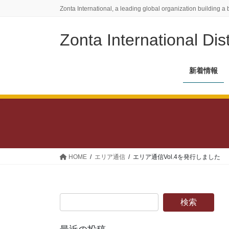
コ
ナ
Zonta International, a leading global organization building a 
ン
ビ
テ
ゲ
Zonta International Dist
ン
ー
ツ
シ
に
ョ
新着情報
移
ン
動
に
移
動
HOME
エリア通信
エリア通信Vol.4を発行しました