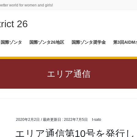
better world for women and girls!
rict 26
国際ゾンタ
国際ゾンタ26地区
国際ゾンタ奨学金
第3回AID
エリア通信
。
2020年2月2日
/ 最終更新日 :
2022年7月5日
t-sato
エリア通信第10号を発行