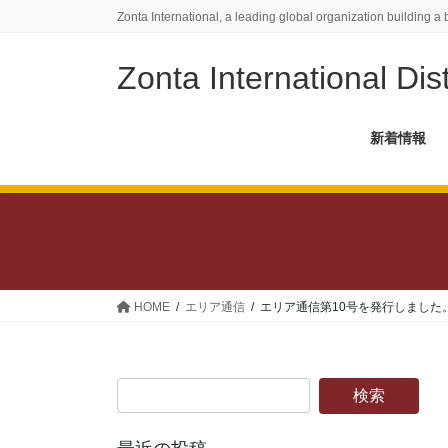
コ
ナ
Zonta International, a leading global organization building a 
ン
ビ
テ
ゲ
Zonta International Dist
ン
ー
ツ
シ
に
ョ
新着情報
移
ン
動
に
移
動
HOME
エリア通信
エリア通信第10号を発行しました